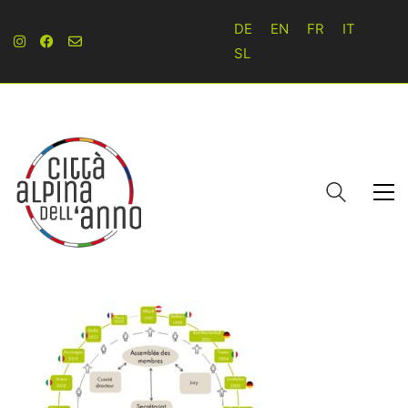
DE
EN
FR
IT
SL