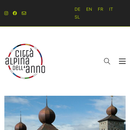
DE
EN
FR
IT
SL