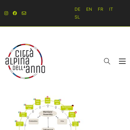
DE
EN
FR
IT
SL