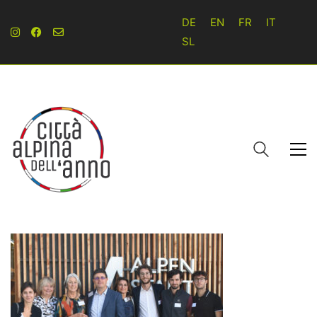
DE
EN
FR
IT
SL