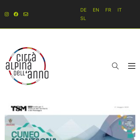
DE
EN
FR
IT
SL