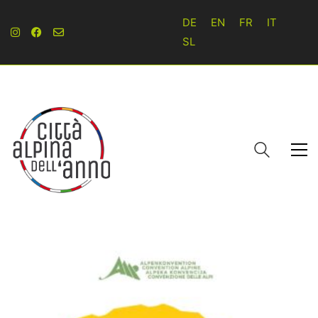
DE
EN
FR
IT
SL