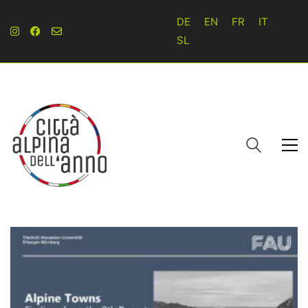
DE
EN
FR
IT
SL