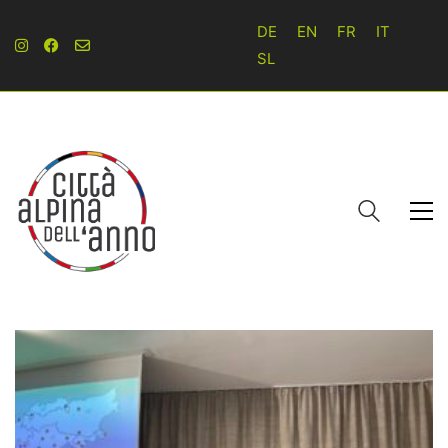
DE
EN
FR
IT
SL