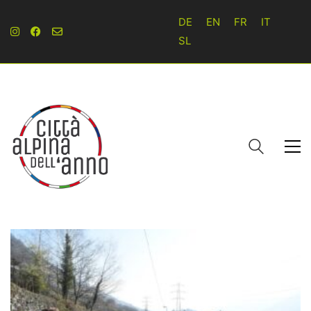
DE
EN
FR
IT
SL