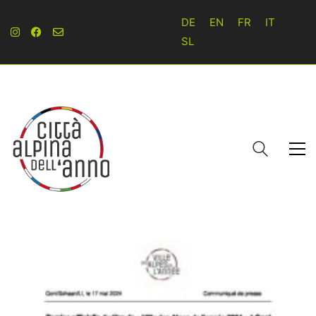
DE
EN
FR
IT
SL