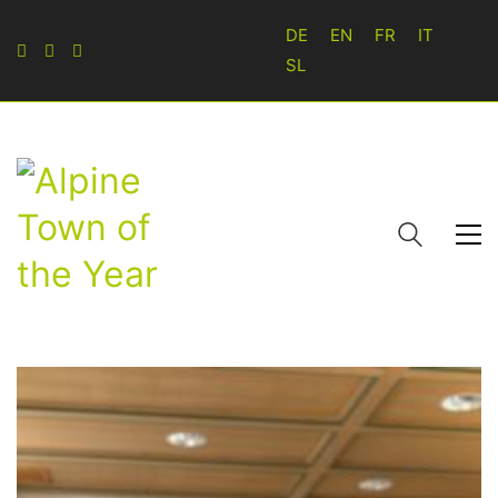
DE
EN
FR
IT
SL