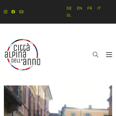
DE
EN
FR
IT
SL