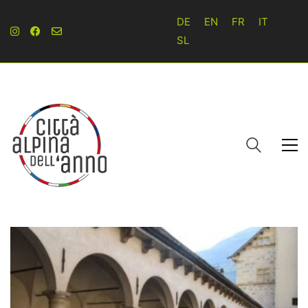
DE
EN
FR
IT
SL