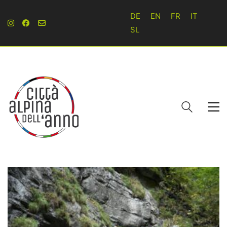
DE
EN
FR
IT
SL