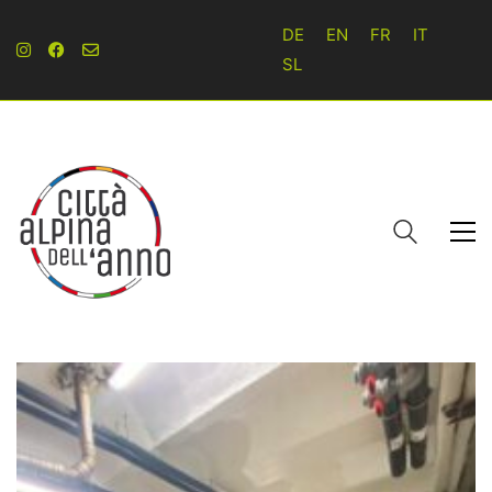
DE
EN
FR
IT
SL