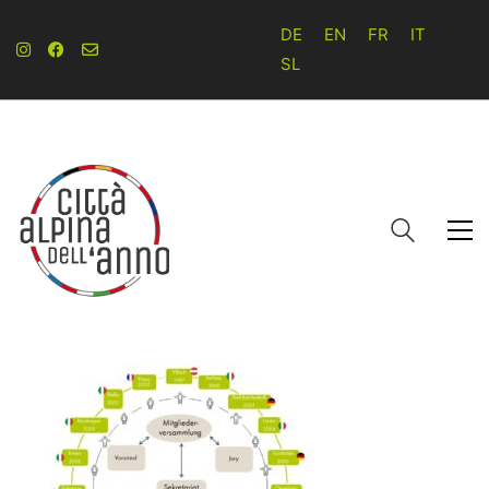
DE
EN
FR
IT
SL