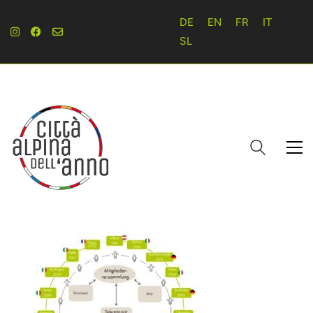
DE
EN
FR
IT
SL