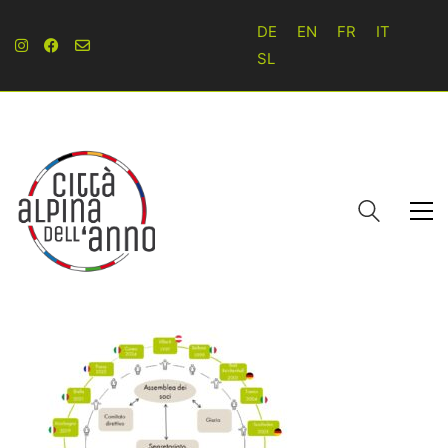
DE
EN
FR
IT
SL