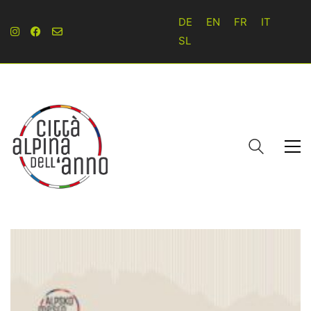
DE
EN
FR
IT
SL