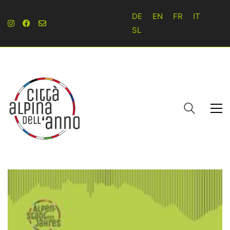
DE
EN
FR
IT
SL