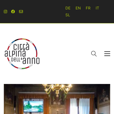
DE
EN
FR
IT
SL