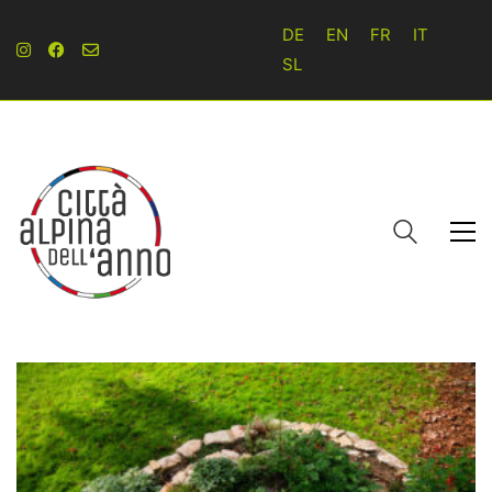
DE
EN
FR
IT
SL