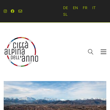
DE
EN
FR
IT
SL