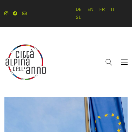
DE
EN
FR
IT
SL