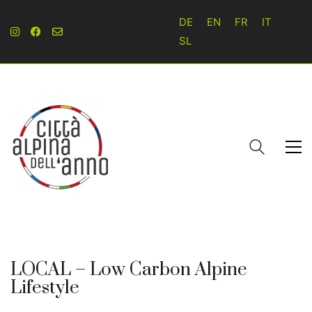
DE
EN
FR
IT
SL
LOCAL – Low Carbon Alpine
Lifestyle