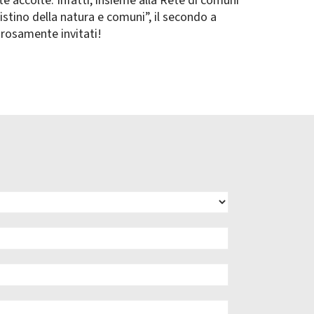
te accolte. Infatti, insieme alla Rete di comuni
pristino della natura e comuni”, il secondo a
lorosamente invitati!