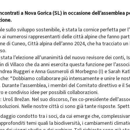
incontrati a Nova Gorica (SL) in occasione dell’assemblea pe
zione.
le sullo sviluppo sostenibile, è stata la cornice perfetta per 
o ai numerosi rappresentanti delle città alpine che fanno part
e di Cuneo, Città alpina dell’anno 2024, che ha tracciato un
rso.
è stata l’elezione all’unanimità del nuovo revisore dei conti
in di Villaco che da anni esercita questa funzione per l’assoc
 Andrea Ruggeri e Anna Gusmeroli di Morbegno (I) e Sarah Kath
che: “Dobbiamo collaborare più intensamente e unire le nos
”. Durante l’assemblea, i membri del Comitato direttivo e il S
ro e condiviso idee per possibili collaborazioni.
ne: Uroš Brežan. Nel suo discorso, l’ex co-presidente dell’as
i soluzioni. Nelle nostre città ci sono già tante risposte. Spe
sondaggio condotto tra i soci, da cui emerge che, complessiva
profonditi temi quali la biodiversità, i cambiamenti climatic