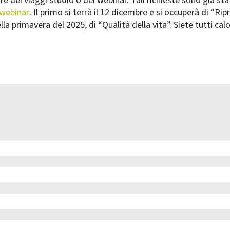
e dei viaggi studio o dei webinar. Tali richieste sono già sta
webinar
. Il primo si terrà il 12 dicembre e si occuperà di “Ri
la primavera del 2025, di “Qualità della vita”. Siete tutti ca