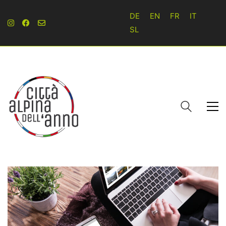
DE
EN
FR
IT
SL