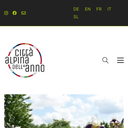
DE
EN
FR
IT
SL