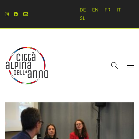
DE
EN
FR
IT
SL