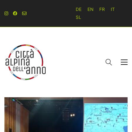
DE
EN
FR
IT
SL