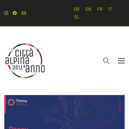
DE
EN
FR
IT
SL