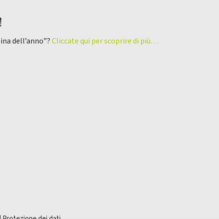
!
pina dell’anno”?
Cliccate qui per scoprire di più…
|
Protezione dei dati