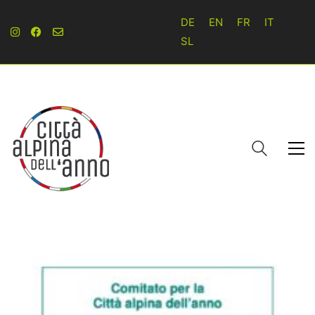
DE
EN
FR
IT
SL