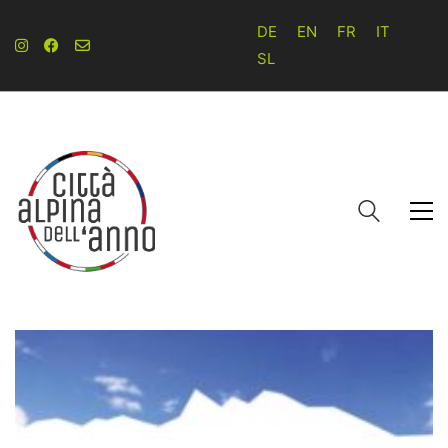
DE
EN
FR
IT
SL