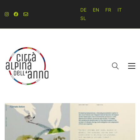
DE
EN
FR
IT
SL