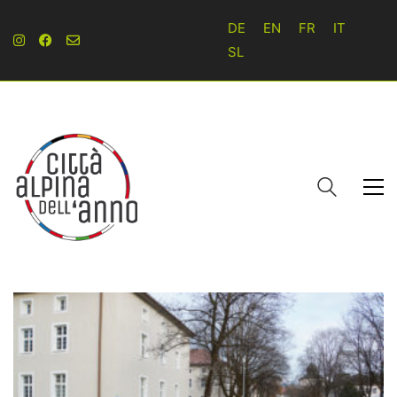
DE
EN
FR
IT
SL