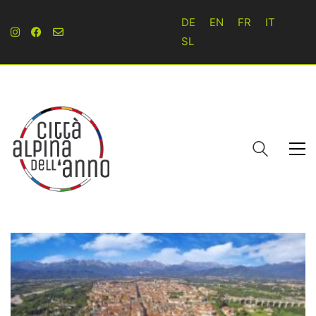
DE
EN
FR
IT
SL