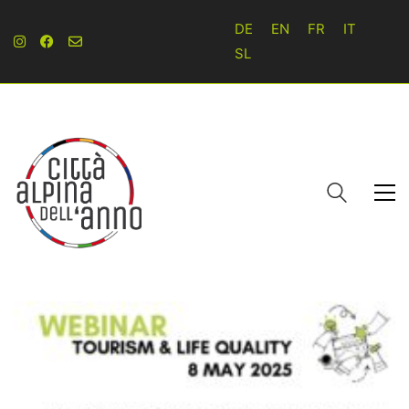
DE
EN
FR
IT
SL