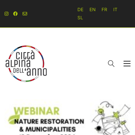
DE
EN
FR
IT
SL