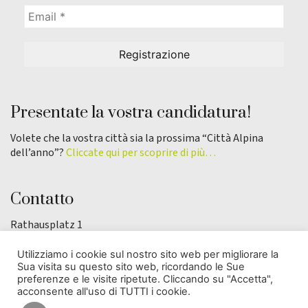
Presentate la vostra candidatura!
Volete che la vostra città sia la prossima “Città Alpina
dell’anno”?
Cliccate qui per scoprire di più…
Contatto
Rathausplatz 1
87527 Sonthofen
Germania
Utilizziamo i cookie sul nostro sito web per migliorare la
office@alpenstaedte.org
Sua visita su questo sito web, ricordando le Sue
preferenze e le visite ripetute. Cliccando su "Accetta",
acconsente all'uso di TUTTI i cookie.