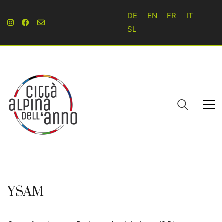
DE
EN
FR
IT
SL
YSAM