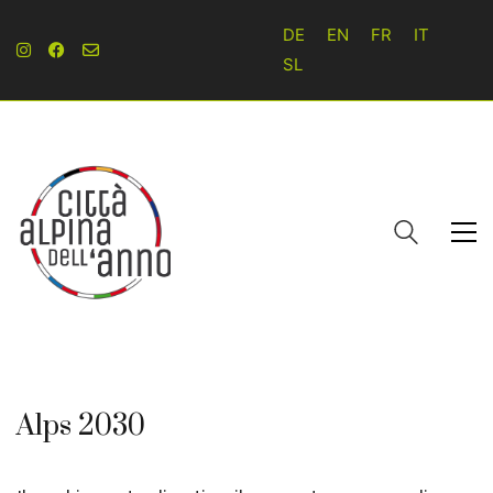
DE
EN
FR
IT
SL
Alps 2030