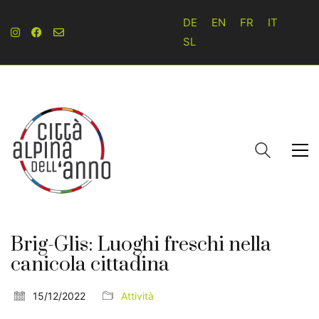
DE
EN
FR
IT
SL
Brig-Glis: Luoghi freschi nella
canicola cittadina
15/12/2022
Attività