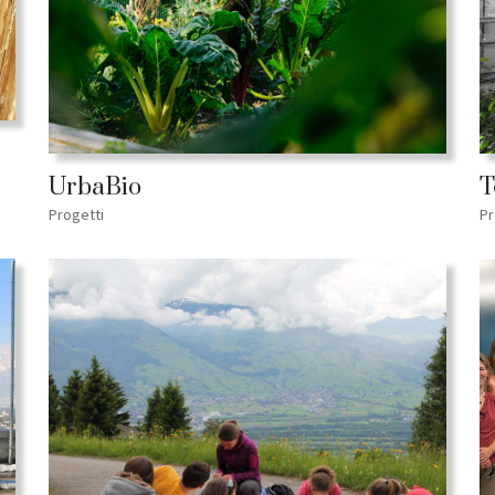
UrbaBio
T
Progetti
Pr