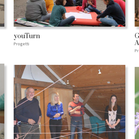
youTurn
G
A
Progetti
Pr