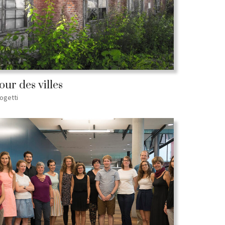
our des villes
ogetti